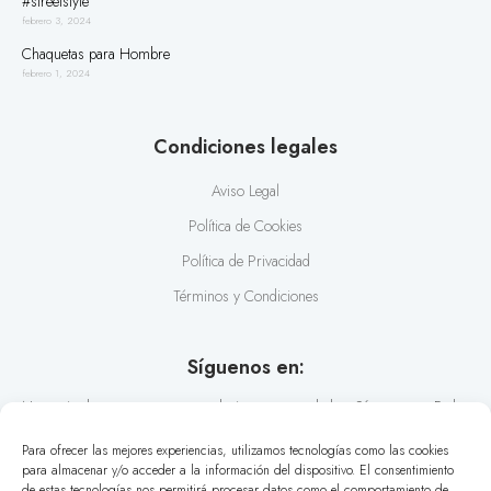
#streetstyle
febrero 3, 2024
Chaquetas para Hombre
febrero 1, 2024
Condiciones legales
Aviso Legal
Política de Cookies
Política de Privacidad
Términos y Condiciones
Síguenos en:
No te pierdas nuestras recomendaciones y novedades. Síguenos en Redes
Sociales y conoce los últimos estilos en diseño de camisas.
Para ofrecer las mejores experiencias, utilizamos tecnologías como las cookies
para almacenar y/o acceder a la información del dispositivo. El consentimiento
de estas tecnologías nos permitirá procesar datos como el comportamiento de