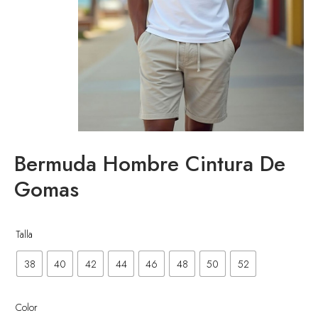
Bermuda Hombre Cintura De
Gomas
enta
Talla
38
40
42
44
46
48
50
52
Color