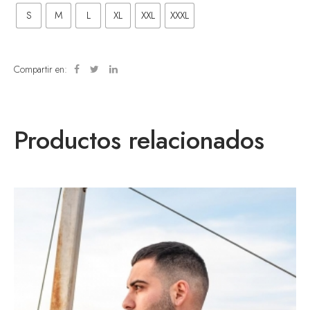
S
M
L
XL
XXL
XXXL
Compartir en:
Productos relacionados