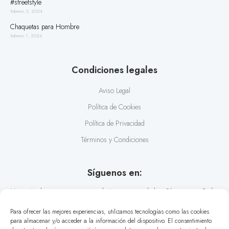
#streetstyle
febrero 3, 2024
Chaquetas para Hombre
febrero 1, 2024
Condiciones legales
Aviso Legal
Política de Cookies
Política de Privacidad
Términos y Condiciones
Síguenos en:
No te pierdas nuestras recomendaciones y novedades. Síguenos en Redes
Sociales y conoce los últimos estilos en diseño de camisas.
Para ofrecer las mejores experiencias, utilizamos tecnologías como las cookies
para almacenar y/o acceder a la información del dispositivo. El consentimiento