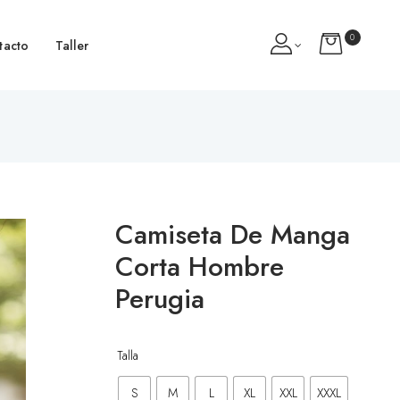
0
tacto
Taller
Camiseta De Manga
Corta Hombre
Perugia
Talla
S
M
L
XL
XXL
XXXL