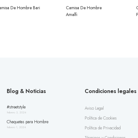
amisa De Hombre Bari
Camisa De Hombre
Amalfi
P
Blog & Noticias
Condiciones legales
#streetstyle
Aviso Legal
febrero 3, 2024
Política de Cookies
Chaquetas para Hombre
Política de Privacidad
febrero 1, 2024
Términos y Condiciones