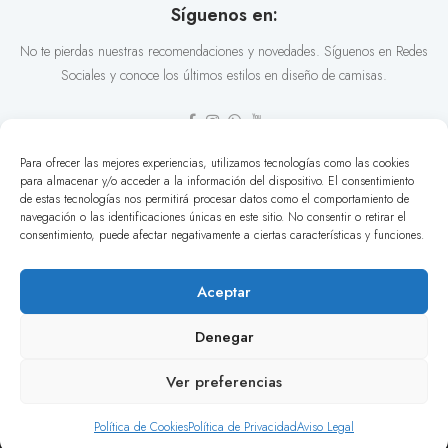
Síguenos en:
No te pierdas nuestras recomendaciones y novedades. Síguenos en Redes
Sociales y conoce los últimos estilos en diseño de camisas.
Para ofrecer las mejores experiencias, utilizamos tecnologías como las cookies
para almacenar y/o acceder a la información del dispositivo. El consentimiento
de estas tecnologías nos permitirá procesar datos como el comportamiento de
navegación o las identificaciones únicas en este sitio. No consentir o retirar el
consentimiento, puede afectar negativamente a ciertas características y funciones.
© Urban Button 2026. Todos los derechos reservados. | Design by
White Lion Studio
Aceptar
Denegar
Ver preferencias
0
Tienda exclusiva para mayoristas.
Descartar
Política de Cookies
Política de Privacidad
Aviso Legal