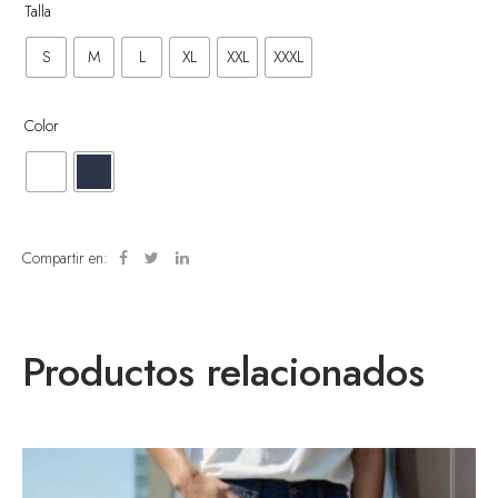
Talla
S
M
L
XL
XXL
XXXL
Color
Compartir en:
Productos relacionados