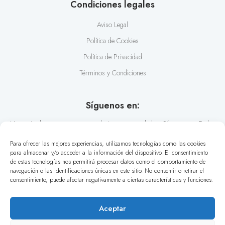
Condiciones legales
Aviso Legal
Política de Cookies
Política de Privacidad
Términos y Condiciones
Síguenos en:
No te pierdas nuestras recomendaciones y novedades. Síguenos en Redes
Sociales y conoce los últimos estilos en diseño de camisas.
Para ofrecer las mejores experiencias, utilizamos tecnologías como las cookies
para almacenar y/o acceder a la información del dispositivo. El consentimiento
de estas tecnologías nos permitirá procesar datos como el comportamiento de
navegación o las identificaciones únicas en este sitio. No consentir o retirar el
consentimiento, puede afectar negativamente a ciertas características y funciones.
Aceptar
© Urban Button 2026. Todos los derechos reservados. | Design by