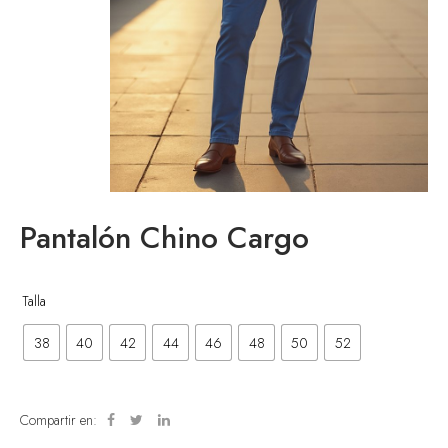
Pantalón Chino Cargo
enta
Talla
38
40
42
44
46
48
50
52
Compartir en: