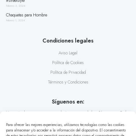
#streetstyle
febrero 3, 2024
Chaquetas para Hombre
febrero 1, 2024
Condiciones legales
Aviso Legal
Política de Cookies
Política de Privacidad
Términos y Condiciones
Síguenos en:
No te pierdas nuestras recomendaciones y novedades. Síguenos en Redes
Sociales y conoce los últimos estilos en diseño de camisas.
Para ofrecer las mejores experiencias, utilizamos tecnologías como las cookies
para almacenar y/o acceder a la información del dispositivo. El consentimiento
de estas tecnologías nos permitirá procesar datos como el comportamiento de