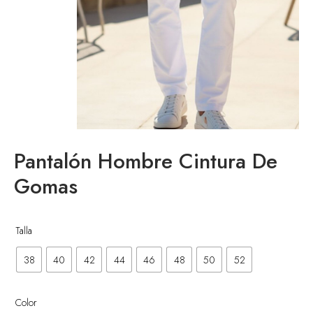
Pantalón Hombre Cintura De
Gomas
enta
Talla
38
40
42
44
46
48
50
52
Color