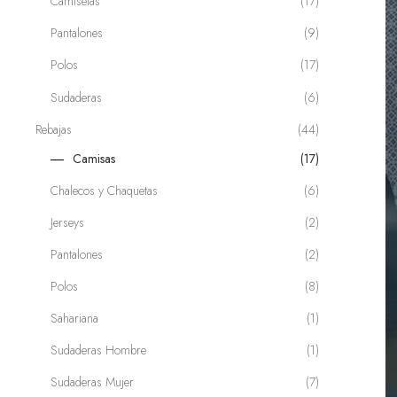
Camisetas
(17)
Pantalones
(9)
Polos
(17)
Sudaderas
(6)
Rebajas
(44)
Camisas
(17)
Chalecos y Chaquetas
(6)
Jerseys
(2)
enta
Pantalones
(2)
Polos
(8)
Sahariana
(1)
Sudaderas Hombre
(1)
Sudaderas Mujer
(7)