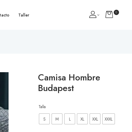
0
tacto
Taller
Camisa Hombre
Budapest
Talla
S
M
L
XL
XXL
XXXL