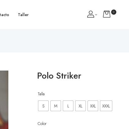
0
tacto
Taller
Polo Striker
Talla
S
M
L
XL
XXL
XXXL
Color