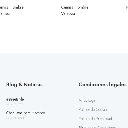
amisa Hombre
Camisa Hombre
tambul
Varsovia
Blog & Noticias
Condiciones legales
#streetstyle
Aviso Legal
febrero 3, 2024
Política de Cookies
Chaquetas para Hombre
Política de Privacidad
febrero 1, 2024
Términos y Condiciones