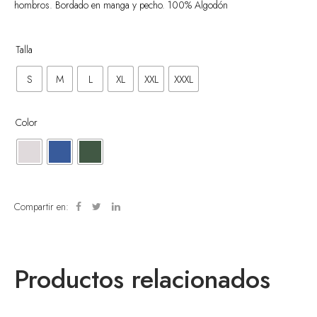
hombros. Bordado en manga y pecho. 100% Algodón
Talla
S
M
L
XL
XXL
XXXL
Color
Compartir en:
Productos relacionados