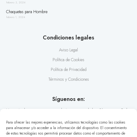
febrero 3, 2024
Chaquetas para Hombre
febrero 1, 2024
Condiciones legales
Aviso Legal
Política de Cookies
Política de Privacidad
Términos y Condiciones
Síguenos en:
No te pierdas nuestras recomendaciones y novedades. Síguenos en Redes
Sociales y conoce los últimos estilos en diseño de camisas.
Para ofrecer las mejores experiencias, utilizamos tecnologías como las cookies
para almacenar y/o acceder a la información del dispositivo. El consentimiento
de estas tecnologías nos permitirá procesar datos como el comportamiento de