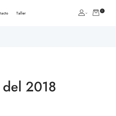
0
tacto
Taller
 del 2018