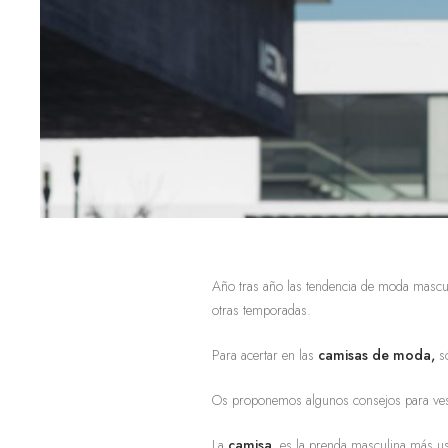
Año tras año las tendencia de moda mascul
otras temporadas.
Para acertar en las
camisas de moda,
s
Os proponemos algunos consejos para vest
La
camisa
, es la prenda masculina más u