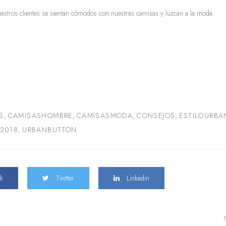
estros clientes se sientan cómodos con nuestras camisas y luzcan a la moda.
S
,
CAMISASHOMBRE
,
CAMISASMODA
,
CONSEJOS
,
ESTILOURBA
2018
,
URBANBUTTON
k
Twitter
Linkedin