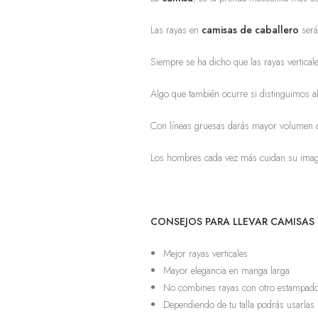
Las rayas en
camisas de caballero
será
Siempre se ha dicho que las rayas verticale
Algo que también ocurre si distinguimos ah
Con líneas gruesas darás mayor volumen a t
Los hombres cada vez más cuidan su image
CONSEJOS PARA LLEVAR CAMISAS 
Mejor rayas verticales
Mayor elegancia en manga larga
No combines rayas con otro estampado,
Dependiendo de tu talla podrás usarlas