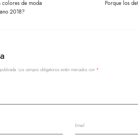
s colores de moda
Porque los de
rano 2018?
ta
 publicada.
Los campos obligatorios están marcados con
*