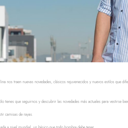
ina nos traen nuevas novedades, clásicos rejuvenecidos y nuevos estilos que dif
ólo tienes que seguirnos y descubrir las novedades más actuales para vestirse bie
ir camisas de rayas.
sada a nivel mundial, un básico que todo hombre debe tener.