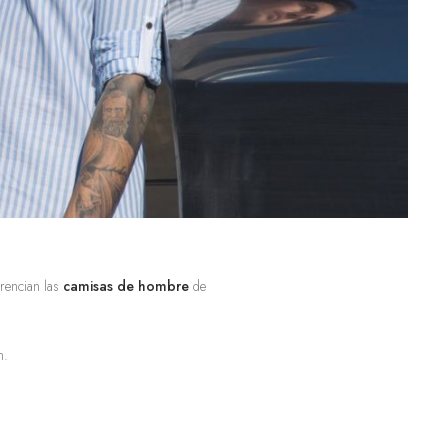
erencian las
camisas de hombre
de
n.