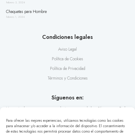
febrero 3, 2024
Chaquetas para Hombre
febrero 1, 2024
Condiciones legales
Aviso Legal
Política de Cookies
Política de Privacidad
Términos y Condiciones
Síguenos en:
No te pierdas nuestras recomendaciones y novedades. Síguenos en Redes
Sociales y conoce los últimos estilos en diseño de camisas.
Para ofrecer las mejores experiencias, utilizamos tecnologías como las cookies
para almacenar y/o acceder a la información del dispositivo. El consentimiento
de estas tecnologías nos permitirá procesar datos como el comportamiento de